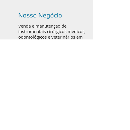
Nosso Negócio
Venda e manutenção de
instrumentais cirúrgicos médicos,
odontológicos e veterinários em
Canoas, Porto Alegre e todo o
Brasil.
Catálogos em PDF
ORTOPEDIA / TRAUMATO
BUCOMAXILOFACIAL
RINOPLASTIA