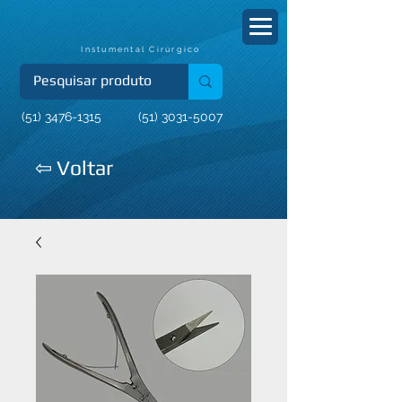
Instumental Cirúrgico
(51) 3476-1315
(51) 3031-5007
⇦ Voltar