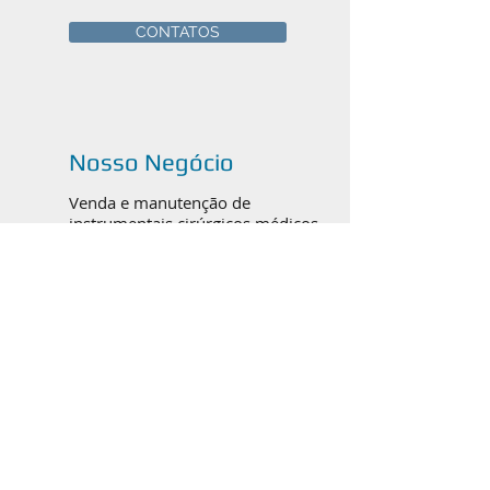
CONTATOS
Nosso Negócio
Venda e manutenção de
instrumentais cirúrgicos médicos,
odontológicos e veterinários em
Canoas, Porto Alegre e todo o
Brasil.
Catálogos em PDF
ORTOPEDIA / TRAUMATO