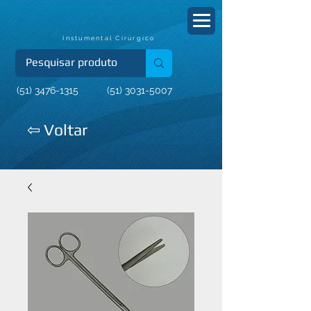
Instumental Cirúrgico
(51) 3476-1315
(51) 3031-5007
⇦ Voltar