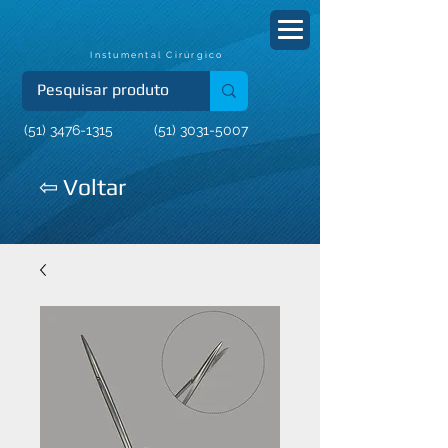
Instumental Cirúrgico
(51) 3476-1315
(51) 3031-5007
⇦ Voltar