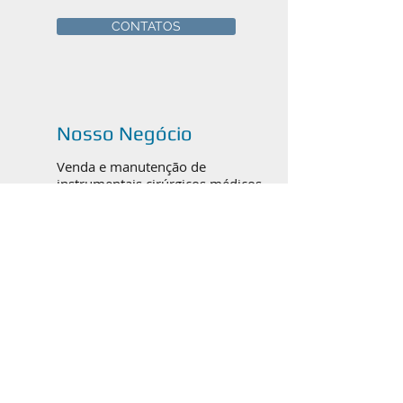
CONTATOS
Nosso Negócio
Venda e manutenção de
instrumentais cirúrgicos médicos,
odontológicos e veterinários em
Canoas, Porto Alegre e todo o
Brasil.
Catálogos em PDF
ORTOPEDIA / TRAUMATO