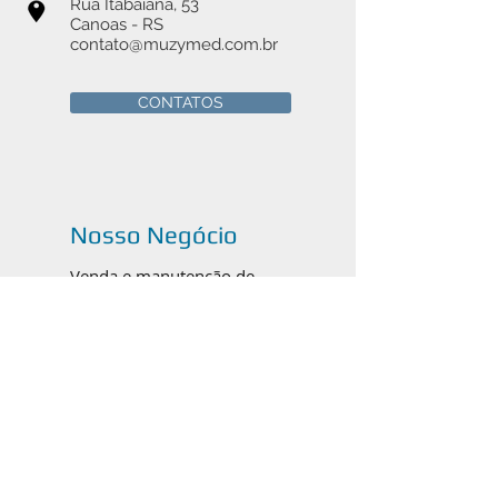
Rua Itabaiana, 53
Canoas - RS
contato@muzymed.com.br
CONTATOS
Nosso Negócio
Venda e manutenção de
instrumentais cirúrgicos médicos,
odontológicos e veterinários em
Canoas, Porto Alegre e todo o
Brasil.
Catálogos em PDF