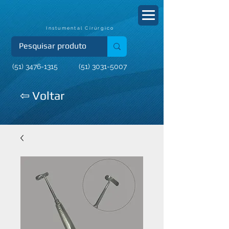
Instumental Cirúrgico
(51) 3476-1315
(51) 3031-5007
⇦ Voltar