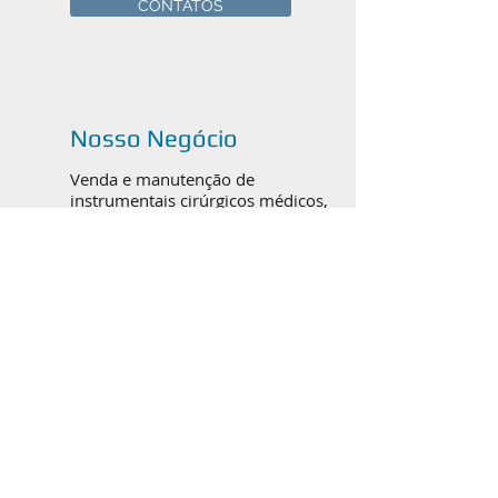
CONTATOS
Nosso Negócio
Venda e manutenção de
instrumentais cirúrgicos médicos,
odontológicos e veterinários em
Canoas, Porto Alegre e todo o
Brasil.
Catálogos em PDF
ORTOPEDIA / TRAUMATO
BUCOMAXILOFACIAL