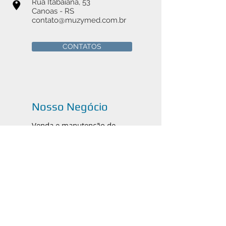
Rua Itabaiana, 53
Canoas - RS
contato@muzymed.com.br
CONTATOS
Nosso Negócio
Venda e manutenção de
instrumentais cirúrgicos médicos,
odontológicos e veterinários em
Canoas, Porto Alegre e todo o
Brasil.
Catálogos em PDF