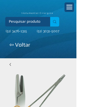
Instumental Cirúrgico
(51) 3476-1315
(51) 3031-5007
⇦ Voltar