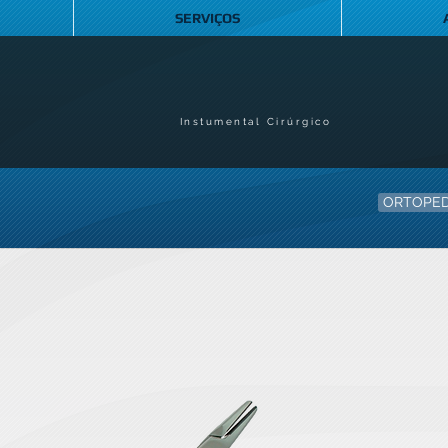
SERVIÇOS
Instumental Cirúrgico
ORTOPED