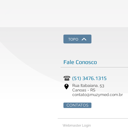
TOPO
Fale Conosco
(51) 3476.1315
Rua Itabaiana, 53
Canoas - RS
contato@muzymed.com.br
CONTATOS
Webmaster Login