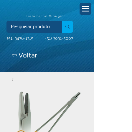
Instumental Cirúrgico
(51) 3476-1315
(51) 3031-5007
⇦ Voltar