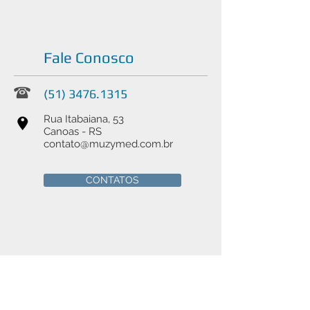
Fale Conosco
(51) 3476.1315
Rua Itabaiana, 53
Canoas - RS
contato@muzymed.com.br
CONTATOS
Nosso Negócio
Venda e manutenção de
instrumentais cirúrgicos médicos,