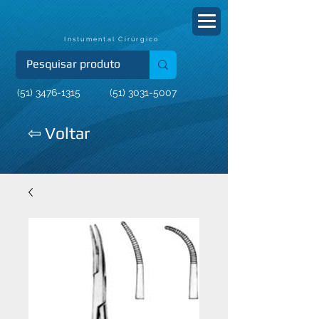
Instumental Cirúrgico
(51) 3476-1315
(51) 3031-5007
⇦ Voltar