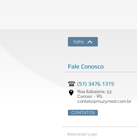
TOPO
Fale Conosco
(51) 3476.1315
Rua Itabaiana, 53
Canoas - RS
contato@muzymed.com.br
CONTATOS
Webmaster Login