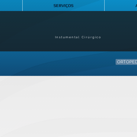
SERVIÇOS
Instumental Cirúrgico
ORTOPED