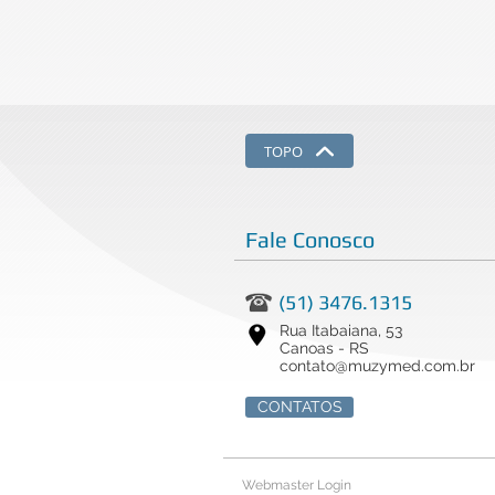
TOPO
Fale Conosco
(51) 3476.1315
Rua Itabaiana, 53
Canoas - RS
contato@muzymed.com.br
CONTATOS
Webmaster Login