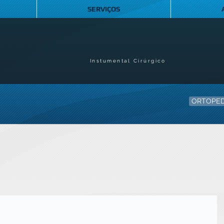
SERVIÇOS
Instumental Cirúrgico
ORTOPED