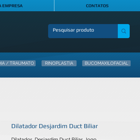
A EMPRESA
CONTATOS
IA / TRAUMATO
RINOPLASTIA
BUCOMAXILOFACIAL
Dilatador Desjardim Duct Biliar
Dilatador  Desjardim Duct Biliar, Jogo 