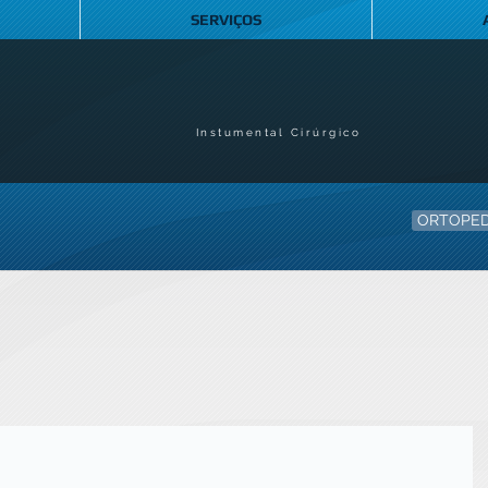
SERVIÇOS
Instumental Cirúrgico
ORTOPED