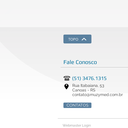
TOPO
Fale Conosco
(51) 3476.1315
Rua Itabaiana, 53
Canoas - RS
contato@muzymed.com.br
CONTATOS
Webmaster Login