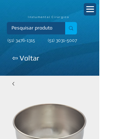
Instumental Cirúrgico
(51) 3476-1315
(51) 3031-5007
⇦ Voltar