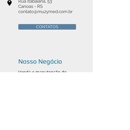
Rua Itabaiana, 53
Canoas - RS
contato@muzymed.com.br
CONTATOS
Nosso Negócio
Venda e manutenção de
instrumentais cirúrgicos médicos,
odontológicos e veterinários em
Canoas, Porto Alegre e todo o
Brasil.
Catálogos em PDF