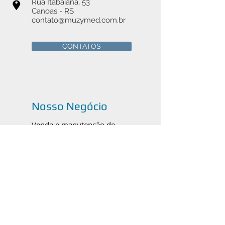
Rua Itabaiana, 53
Canoas - RS
contato@muzymed.com.br
CONTATOS
Nosso Negócio
Venda e manutenção de
instrumentais cirúrgicos médicos,
odontológicos e veterinários em
Canoas, Porto Alegre e todo o
Brasil.
Catálogos em PDF