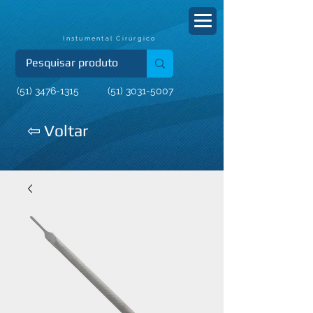
Instumental Cirúrgico
(51) 3476-1315
(51) 3031-5007
⇦ Voltar