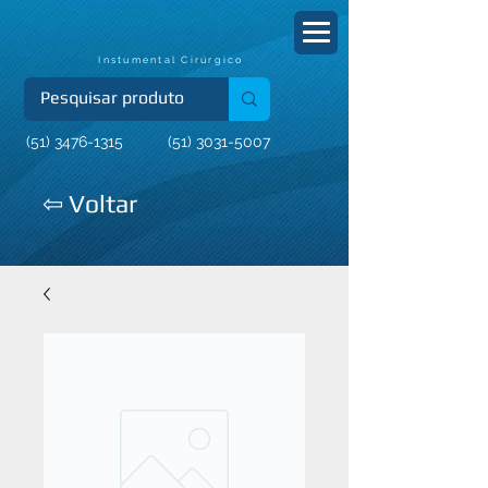
Instumental Cirúrgico
(51) 3476-1315
(51) 3031-5007
⇦ Voltar