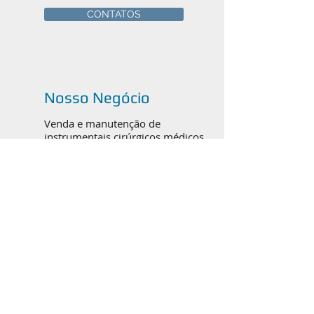
CONTATOS
Nosso Negócio
Venda e manutenção de
instrumentais cirúrgicos médicos,
odontológicos e veterinários em
Canoas, Porto Alegre e todo o
Brasil.
Catálogos em PDF
ORTOPEDIA / TRAUMATO
BUCOMAXILOFACIAL