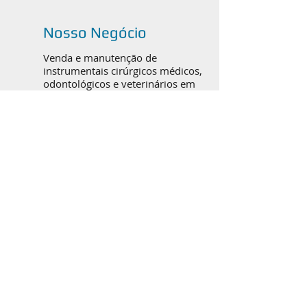
Nosso Negócio
Venda e manutenção de
instrumentais cirúrgicos médicos,
odontológicos e veterinários em
Canoas, Porto Alegre e todo o
Brasil.
Catálogos em PDF
ORTOPEDIA / TRAUMATO
BUCOMAXILOFACIAL
RINOPLASTIA