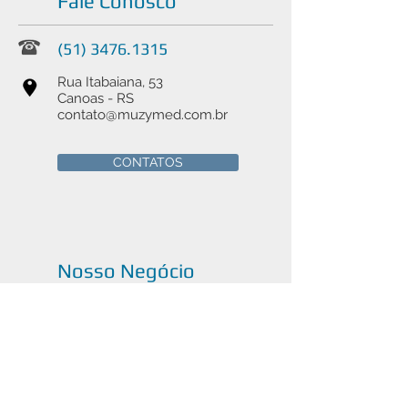
Fale Conosco
(51) 3476.1315
Rua Itabaiana, 53
Canoas - RS
contato@muzymed.com.br
CONTATOS
Nosso Negócio
Venda e manutenção de
instrumentais cirúrgicos médicos,
odontológicos e veterinários em
Canoas, Porto Alegre e todo o
Brasil.