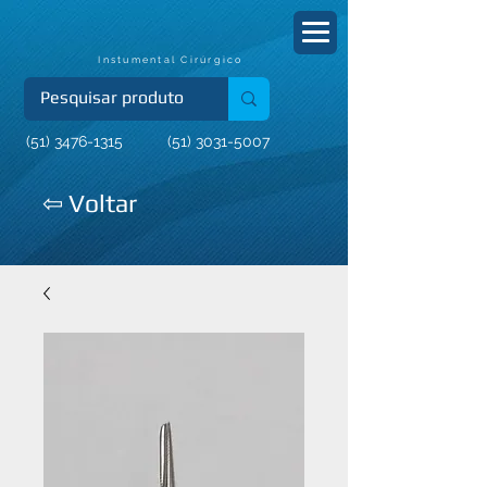
Instumental Cirúrgico
(51) 3476-1315
(51) 3031-5007
⇦ Voltar