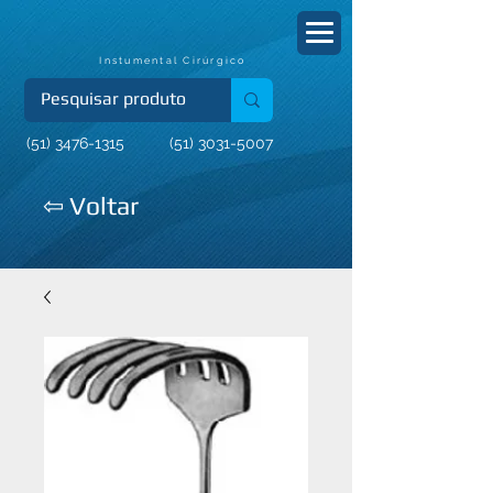
Instumental Cirúrgico
(51) 3476-1315
(51) 3031-5007
⇦ Voltar