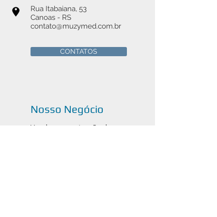
Rua Itabaiana, 53
Canoas - RS
contato@muzymed.com.br
CONTATOS
Nosso Negócio
Venda e manutenção de
instrumentais cirúrgicos médicos,
odontológicos e veterinários em
Canoas, Porto Alegre e todo o
Brasil.
Catálogos em PDF