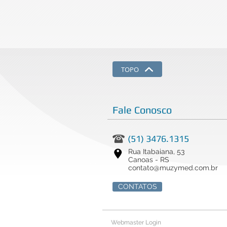
TOPO
Fale Conosco
(51) 3476.1315
Rua Itabaiana, 53
Canoas - RS
contato@muzymed.com.br
CONTATOS
Webmaster Login