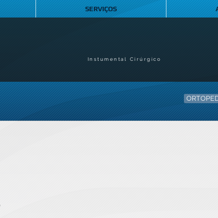
SERVIÇOS
Instumental Cirúrgico
ORTOPED