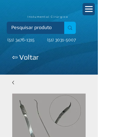
Instumental Cirúrgico
(51) 3476-1315
(51) 3031-5007
⇦ Voltar