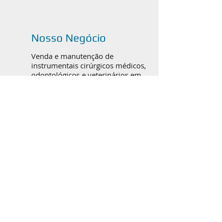
Nosso Negócio
Venda e manutenção de
instrumentais cirúrgicos médicos,
odontológicos e veterinários em
Canoas, Porto Alegre e todo o
Brasil.
Catálogos em PDF
ORTOPEDIA / TRAUMATO
BUCOMAXILOFACIAL
RINOPLASTIA