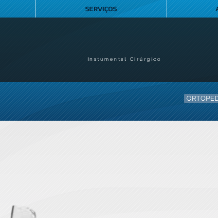
SERVIÇOS
Instumental Cirúrgico
ORTOPED