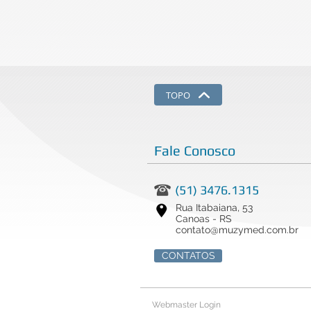
TOPO
Fale Conosco
(51) 3476.1315
Rua Itabaiana, 53
Canoas - RS
contato@muzymed.com.br
CONTATOS
Webmaster Login