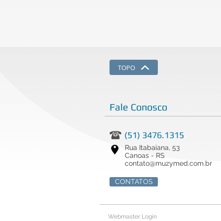
TOPO
Fale Conosco
(51) 3476.1315
Rua Itabaiana, 53
Canoas - RS
contato@muzymed.com.br
CONTATOS
Webmaster Login