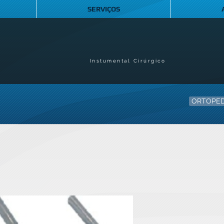
SERVIÇOS
Instumental Cirúrgico
ORTOPED