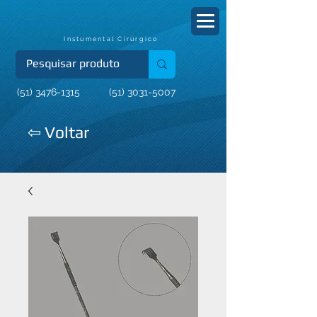
Instumental Cirúrgico
(51) 3476-1315
(51) 3031-5007
⇦ Voltar