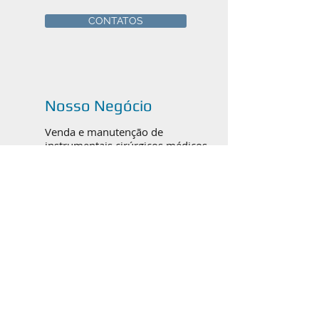
CONTATOS
Nosso Negócio
Venda e manutenção de
instrumentais cirúrgicos médicos,
odontológicos e veterinários em
Canoas, Porto Alegre e todo o
Brasil.
Catálogos em PDF
ORTOPEDIA / TRAUMATO