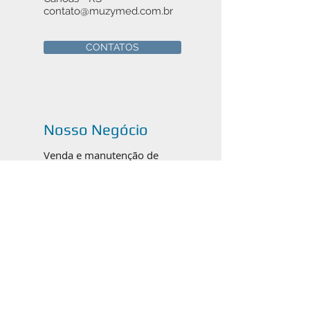
contato@muzymed.com.br
CONTATOS
Nosso Negócio
Venda e manutenção de
instrumentais cirúrgicos médicos,
odontológicos e veterinários em
Canoas, Porto Alegre e todo o
Brasil.
Catálogos em PDF
ORTOPEDIA / TRAUMATO