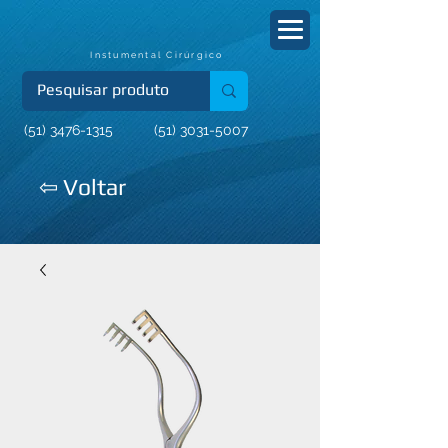
Instumental Cirúrgico
(51) 3476-1315
(51) 3031-5007
⇦ Voltar