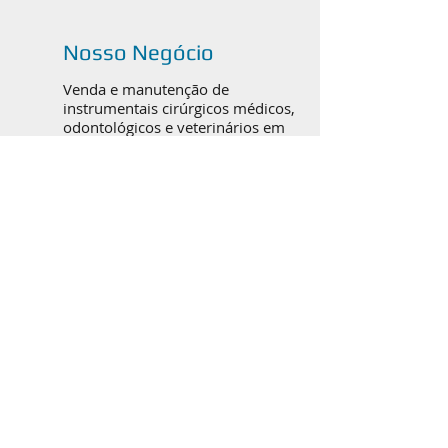
Nosso Negócio
Venda e manutenção de
instrumentais cirúrgicos médicos,
odontológicos e veterinários em
Canoas, Porto Alegre e todo o
Brasil.
Catálogos em PDF
ORTOPEDIA / TRAUMATO
BUCOMAXILOFACIAL
RINOPLASTIA