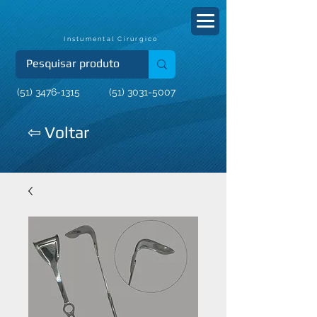
Instumental Cirúrgico
(51) 3476-1315
(51) 3031-5007
⇦ Voltar