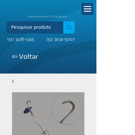
Instumental Cirúrgico
(51) 3476-1315
(51) 3031-5007
⇦ Voltar