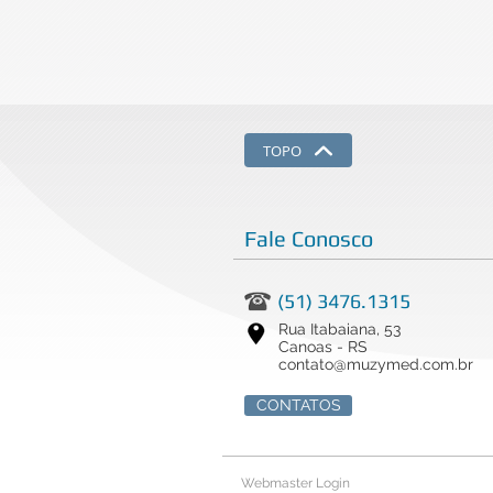
TOPO
Fale Conosco
(51) 3476.1315
Rua Itabaiana, 53
Canoas - RS
contato@muzymed.com.br
CONTATOS
Webmaster Login