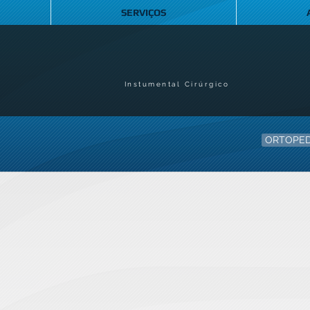
SERVIÇOS
Instumental Cirúrgico
ORTOPED