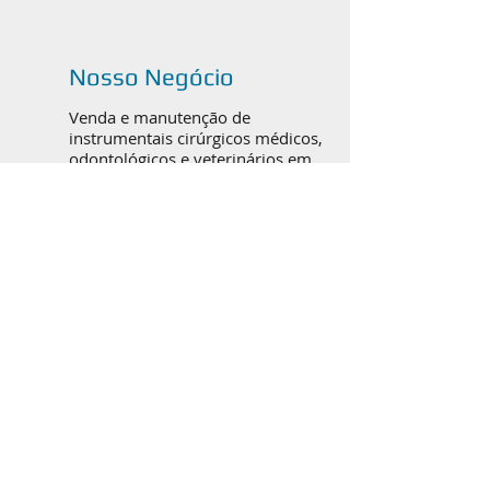
Nosso Negócio
Venda e manutenção de
instrumentais cirúrgicos médicos,
odontológicos e veterinários em
Canoas, Porto Alegre e todo o
Brasil.
Catálogos em PDF
ORTOPEDIA / TRAUMATO
BUCOMAXILOFACIAL
RINOPLASTIA