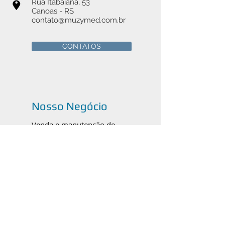
Rua Itabaiana, 53
Canoas - RS
contato@muzymed.com.br
CONTATOS
Nosso Negócio
Venda e manutenção de
instrumentais cirúrgicos médicos,
odontológicos e veterinários em
Canoas, Porto Alegre e todo o
Brasil.
Catálogos em PDF