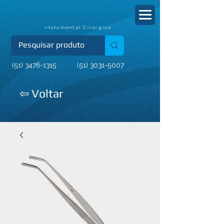
Instumental Cirúrgico
(51) 3476-1315
(51) 3031-5007
⇦ Voltar