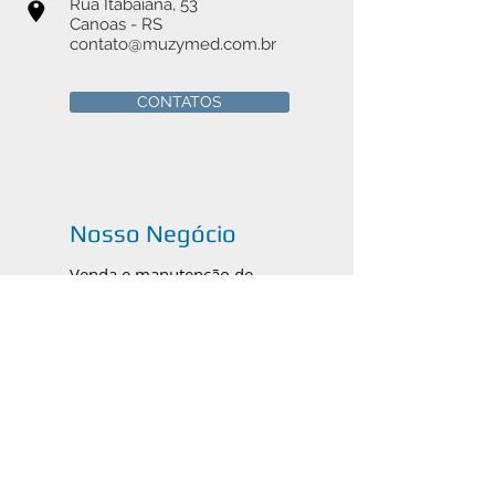
Rua Itabaiana, 53
Canoas - RS
contato@muzymed.com.br
CONTATOS
Nosso Negócio
Venda e manutenção de
instrumentais cirúrgicos médicos,
odontológicos e veterinários em
Canoas, Porto Alegre e todo o
Brasil.
Catálogos em PDF