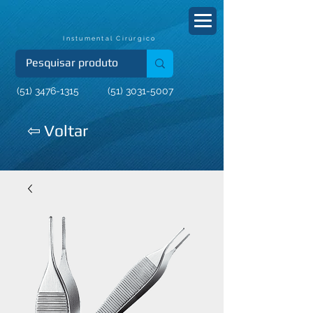
Instumental Cirúrgico
(51) 3476-1315
(51) 3031-5007
⇦ Voltar