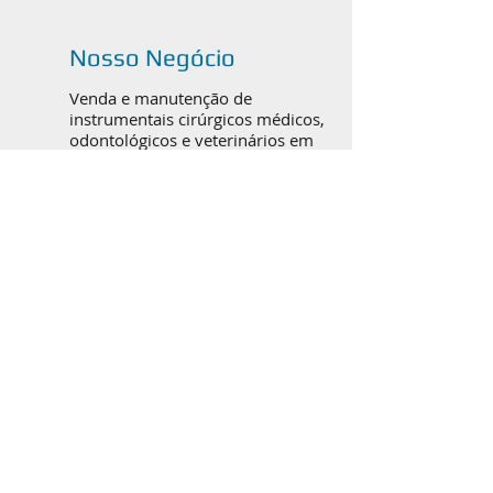
Nosso Negócio
Venda e manutenção de
instrumentais cirúrgicos médicos,
odontológicos e veterinários em
Canoas, Porto Alegre e todo o
Brasil.
Catálogos em PDF
ORTOPEDIA / TRAUMATO
BUCOMAXILOFACIAL
RINOPLASTIA