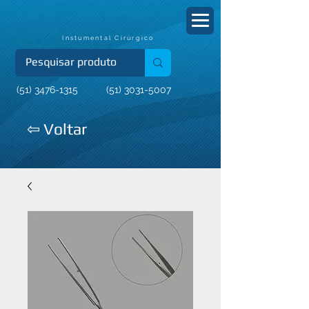
Instumental Cirúrgico
(51) 3476-1315
(51) 3031-5007
⇦ Voltar