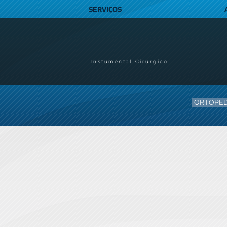
SERVIÇOS
Instumental Cirúrgico
ORTOPED