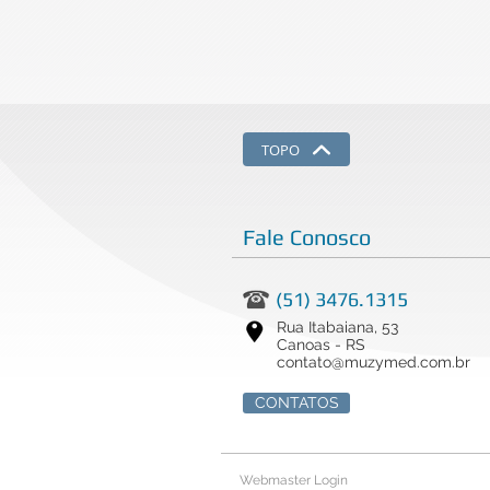
TOPO
Fale Conosco
(51) 3476.1315
Rua Itabaiana, 53
Canoas - RS
contato@muzymed.com.br
CONTATOS
Webmaster Login